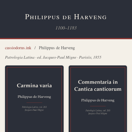
Philippus de Harveng
1100–1183
cassiodorus.ink
/
Philippus de Harveng
Patrologia Latina · ed. Jacques-Paul Migne · Parisiis, 1855