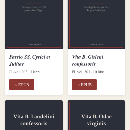
Passio SS. Cyrici et
Vita B. Gisleni
Julitae
confessoris
PL vol. 203 · 3 libri
PL vol. 203 · 10 libri
EPUB
EPUB