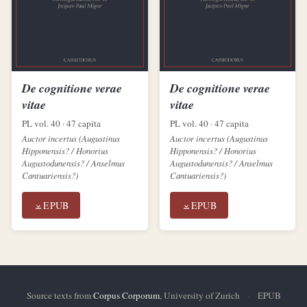
De cognitione verae
De cognitione verae
vitae
vitae
PL vol. 40 · 47 capita
PL vol. 40 · 47 capita
Auctor incertus (Augustinus
Auctor incertus (Augustinus
Hipponensis? / Honorius
Hipponensis? / Honorius
Augustodunensis? / Anselmus
Augustodunensis? / Anselmus
Cantuariensis?)
Cantuariensis?)
EPUB
EPUB
Source texts from
Corpus Corporum
, University of Zurich
·
EPUB